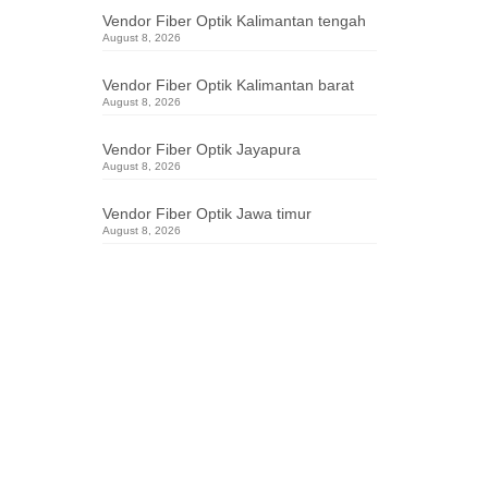
Vendor Fiber Optik Kalimantan tengah
August 8, 2026
er optik
ta center
,
Vendor Fiber Optik Kalimantan barat
August 8, 2026
talasi fiber
alasi fiber
Vendor Fiber Optik Jayapura
n internet
August 8, 2026
ber optik
,
raktor fiber
Vendor Fiber Optik Jawa timur
tik
,
teknisi
August 8, 2026