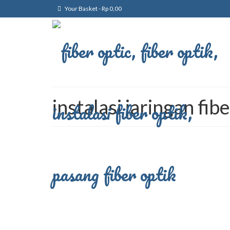
Your Basket
-
Rp
0,00
instalasi jaringan fib
Instalasi Fiber Optik
posted in:
fiber optik
|
Instalasi Fiber Optik sebagai Fondasi Infrastruktu
membuat kebutuhan akan jaringan komunikasi yang 