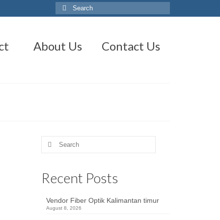
Search
for:
ct
About Us
Contact Us
Search
for:
Recent Posts
Vendor Fiber Optik Kalimantan timur
gital
August 8, 2026
n,