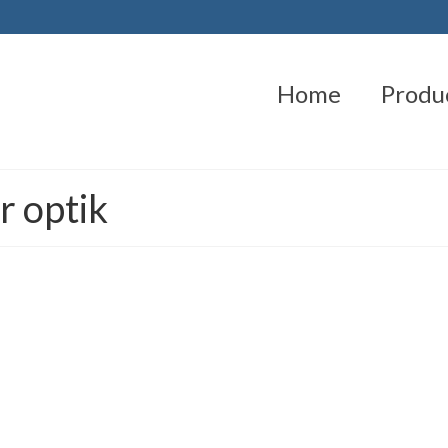
Home
Produ
er optik
r Jaringan Modern Perkembangan teknologi informasi dan transformasi di
cepat, stabil, dan berkapasitas besar semakin meningkat. Perusahaa